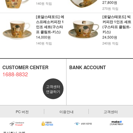
27,800원
140원 적립
270원 적립
[로얄스태포드] 에
[로얄스태포드] 빅
스프레소커피잔 1
커피잔 1인조 세트
인조 세트(구스타
(구스타프 클림트-
프 클림트-키스)
키스)
14,000원
24,500원
140원 적립
240원 적립
CUSTOMER CENTER
BANK ACCOUNT
1688-8832
고객센터
연결하기
PC 버전
이용안내
고객센터