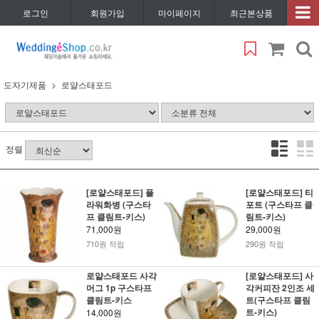
로그인
회원가입
마이페이지
최근본상품
도자기제품
로얄스태포드
정렬
[로얄스태포드] 플
[로얄스태포드] 티
라워화병 (구스타
포트 (구스타프 클
프 클림트-키스)
림트-키스)
71,000원
29,000원
710원 적립
290원 적립
로얄스태포드 사각
[로얄스태포드] 사
머그 1p 구스타프
각커피잔 2인조 세
클림트-키스
트(구스타프 클림
트-키스)
14,000원