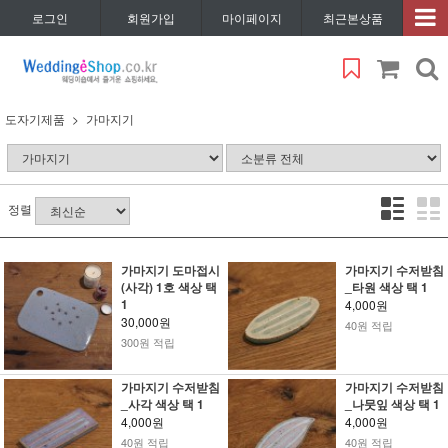
로그인
회원가입
마이페이지
최근본상품
도자기제품
가마지기
정렬
가마지기 도마접시
가마지기 수저받침
(사각) 1호 색상 택
_타원 색상 택 1
1
4,000원
30,000원
40원 적립
300원 적립
가마지기 수저받침
가마지기 수저받침
_사각 색상 택 1
_나뭇잎 색상 택 1
4,000원
4,000원
40원 적립
40원 적립