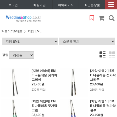
로그인
회원가입
마이페이지
최근본상품
커트러리&매트
지앙 EME
정렬
[지앙 이엠이] EM
[지앙 이엠이] EM
E 나폴레옹 젓가락
E 나폴레옹 젓가락
그레이
브라운
23,400원
23,400원
230원 적립
230원 적립
[지앙 이엠이] EM
[지앙 이엠이] EM
E 나폴레옹 젓가락
E 나폴레옹 젓가락
그린
블루
23,400원
23,400원