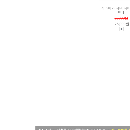
케라미카 디너 나
택 1
25000원
25,000원