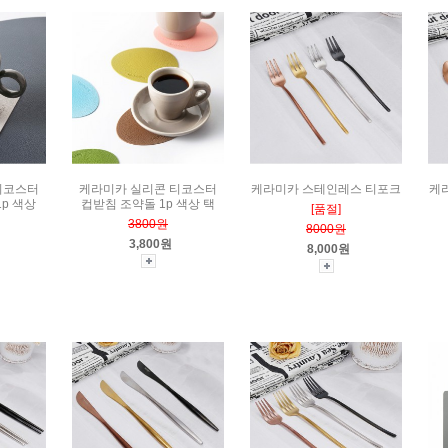
티코스터
케라미카 실리콘 티코스터
케라미카 스테인레스 티포크
케
p 색상
컵받침 조약돌 1p 색상 택
[품절]
3800원
8000원
3,800원
8,000원