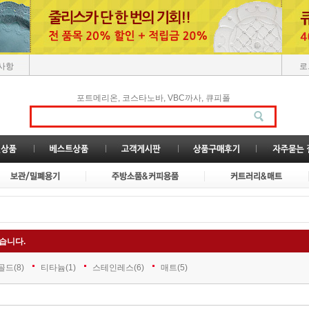
사항
로
,
,
,
포트메리온
코스타노바
VBC까사
큐피폴
습니다.
골드
(8)
티타늄
(1)
스테인레스
(6)
매트
(5)