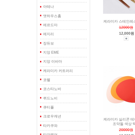
아테나
앳하우스홈
케라미카 스테인레
에르드마
12000원
12,000원
에지리
장듀보
지앙 EME
지앙 이바마
케라미카 커트러리
코렐
코스타노바
퀴드노비
큐티폴
크로우캐년
케라미카 실리콘 
조약돌 색상 택
타카쿠와
20000원
타파웨어