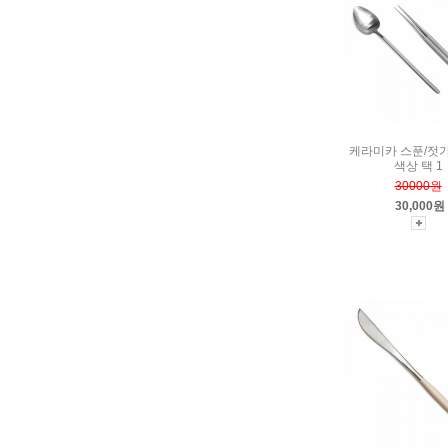
케라미카 스푼/젓
색상 택 1
30000원
30,000원