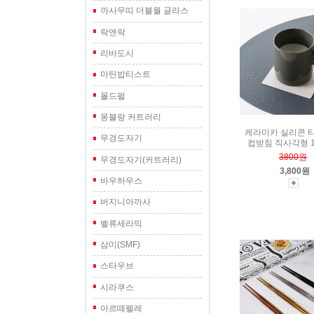
까사무띠 더블월 글라스
락앤락
리바도시
마틴밥티스트
몰드펄
몽블랑 커트러리
케라미카 실리콘 
무경도자기
컵받침 직사각형 1
3800원
무경도자기(커트러리)
3,800원
바우하우스
버지니아까사
벨류세라믹
삼미(SMF)
스타우브
시라쿠스
아르떼펠레