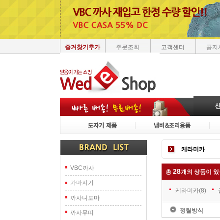
즐겨찾기추가
주문조회
고객센터
공지
케라미카
VBC까사
28
총
개의 상품이 있
가마지기
케라미카
(8)
까사니도마
정렬방식
까사무띠