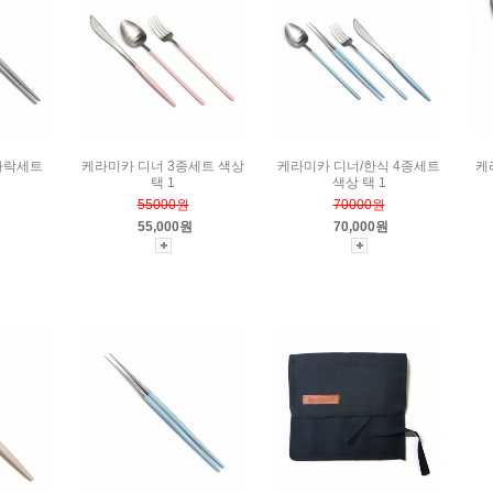
가락세트
케라미카 디너 3종세트 색상
케라미카 디너/한식 4종세트
케
택 1
색상 택 1
55000원
70000원
55,000원
70,000원