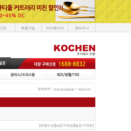
그인
회원가입
마이페이지
장바구니
현재위치 :
>
커트러리&매트
케라미카
[브랜드순]
[낮은가격순]
[높은가격순]