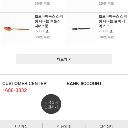
340원 적립
320원 적립
벨로아이녹스 스피
벨로아이녹스 스피
릿 티타늄 브론즈
릿 티타늄 블랙 케
디너스푼
익포크
32,000원
29,000원
320원 적립
290원 적립
더보기 ▼
CUSTOMER CENTER
BANK ACCOUNT
1688-8832
고객센터
연결하기
PC 버전
이용안내
고객센터