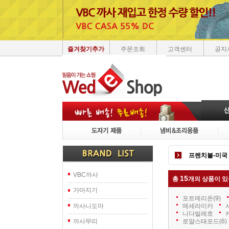
즐겨찾기추가
주문조회
고객센터
공지
프렌치불-미국
VBC까사
15
총
개의 상품이 있
가마지기
포트메리온
(9)
까사니도마
메세라미카
니다빌레흐
로얄스태포드
(6)
까사무띠