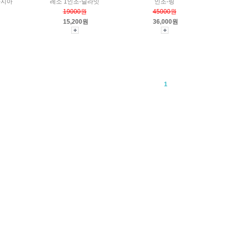
타지아
레소 1인조-딜라잇
인조-링
19000원
45000원
15,200원
36,000원
1