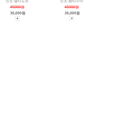
인조-멀티도트
인조-환타지아
45000원
45000원
36,000원
36,000원