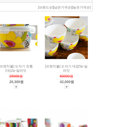
[브랜드순]
[낮은가격순]
[높은가격순]
[프렌치불] 도자기 찬통
[프렌치불] 도자기 대접5p-딜
(대)2p-딜라잇
라잇
29000원
60000원
20,300원
42,000원