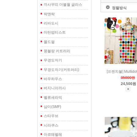
까사무띠 더블월 글라스
정렬방식
락앤락
리바도시
마틴밥티스트
몰드펄
몽블랑 커트러리
무경도자기
무경도자기(커트러리)
[프렌치불] Multid
35000원
바우하우스
24,500원
버지니아까사
벨류세라믹
삼미(SMF)
스타우브
시라쿠스
아르떼펠레