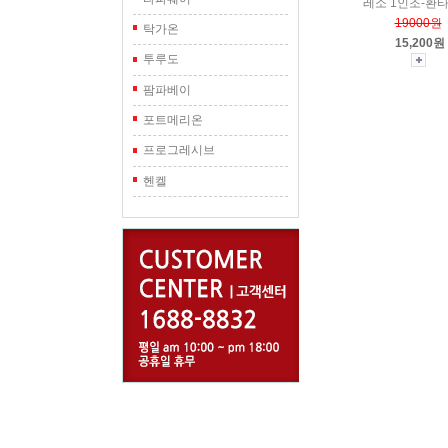
레소 1인조-환
19000원
탁가온
15,200원
투루도
팜파베이
포트메리온
프로그레시브
헨켈