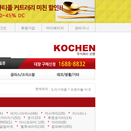
그인
회원가입
마이페이지
장바구니
현재위치 :
>
도자기제품
프렌치불-미국
터
버지니아까사
(46)
까사무띠
(28)
카사피나
가마지기
(52)
토미153
후첸로이터
(14)
ONG)
(1)
아사코파머그
(9)
아리따
(8)
얄알버트
벨류세라믹
(18)
팜파베이
(65)