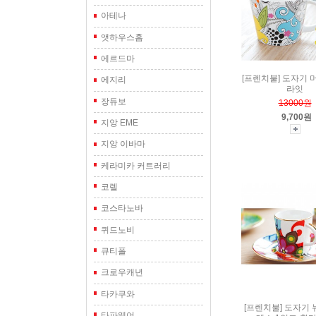
아테나
앳하우스홈
에르드마
[프렌치불] 도자기 
에지리
라잇
장듀보
13000원
9,700원
지앙 EME
지앙 이바마
케라미카 커트러리
코렐
코스타노바
퀴드노비
큐티폴
크로우캐년
타카쿠와
[프렌치불] 도자기
타파웨어