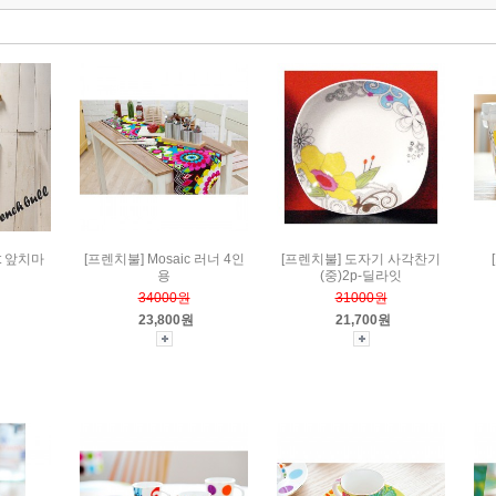
ot 앞치마
[프렌치불] Mosaic 러너 4인
[프렌치불] 도자기 사각찬기
용
(중)2p-딜라잇
34000원
31000원
23,800원
21,700원