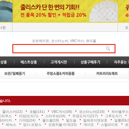
사항
로
,
,
,
포트메리온
코스타노바
VBC까사
큐피폴
습니다.
줄리스카
(22)
코렐
(141)
VBC까사
(39)
코스타노바
(218)
쯔비벨무스
시라쿠스
지앙(도자기)
스타우브
(16)
무경도자기
(217)
그루도자기
케라미카
기야망
(24)
몰드펄
(19)
발도솔
빌레로이앤보호
일롱(EIL
레녹스
앙시-프랑스
프렌치불-미국
(15)
게이또
스틸라이트
로