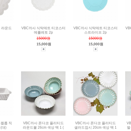
 라운드
VBC까사 식탁매트 티코스터
VBC까사 식탁매트 티코스터
V
메를레토 2p
스트라이프 2p
15000원
15000원
15,000원
15,000원
스켈롭 직
VBC까사 폰다코 플리티드
VBC까사 폰다코 플리티드
V
(대)
라운드볼 26cm 색상 택 1 (
샐러드접시 20cm 색상 택 1
벌