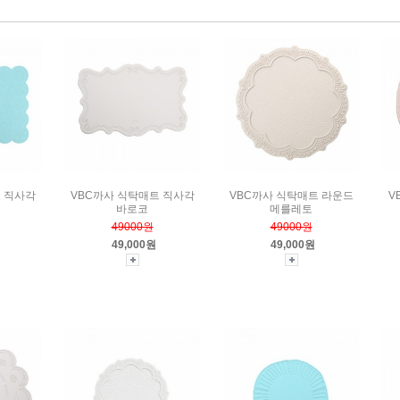
 직사각
VBC까사 식탁매트 직사각
VBC까사 식탁매트 라운드
V
바로코
메를레토
49000원
49000원
49,000원
49,000원