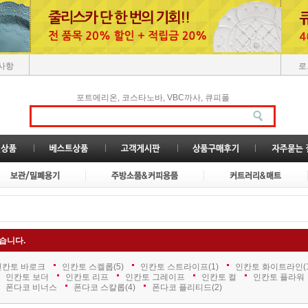
사항
로
,
,
,
포트메리온
코스타노바
VBC까사
큐피폴
습니다.
인칸토 바로크
인칸토 스켈롭
(5)
인칸토 스트라이프
(1)
인칸토 화이트라인
(
인칸토 보더
인칸토 리프
인칸토 그레이프
인칸토 컬
인칸토 플라워
폰다코 비너스
폰다코 스칼롭
(4)
폰다코 플리티드
(2)