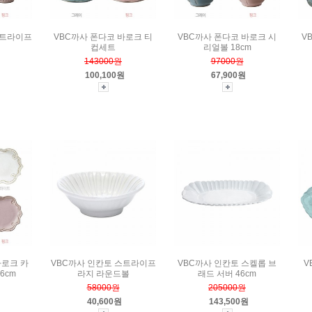
스트라이프
VBC까사 폰다코 바로크 티
VBC까사 폰다코 바로크 시
V
컵세트
리얼볼 18cm
143000원
97000원
100,100원
67,900원
바로크 카
VBC까사 인칸토 스트라이프
VBC까사 인칸토 스켈롭 브
V
6cm
라지 라운드볼
래드 서버 46cm
58000원
205000원
40,600원
143,500원