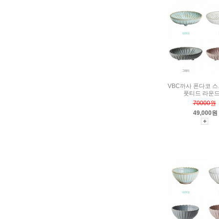
VBC까사 폰다코 
풋티드 라운
70000원
49,000원