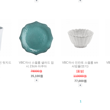
인 릿지드
VBC까사 스켈롭 샐러드 접
VBC까사 인칸토 스켈롭 sm
V
더
시 23cm 아쿠아
서빙볼(면기)
78000원
[품절]
원
35,100원
110000원
77,000원
1