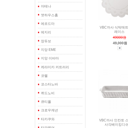
아테나
앳하우스홈
에르드마
VBC까사 식탁매트
레이스
에지리
49000원
장듀보
49,000원
지앙 EME
지앙 이바마
케라미카 커트러리
코렐
코스타노바
퀴드노비
큐티폴
크로우캐년
타카쿠와
VBC까사 인칸토 
사각베이킹디쉬
타파웨어