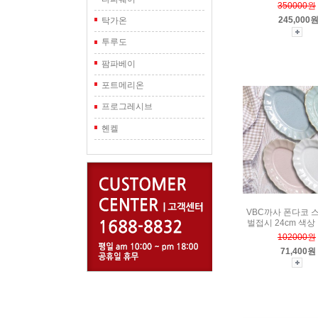
350000원
245,000
탁가온
투루도
팜파베이
포트메리온
프로그레시브
헨켈
VBC까사 폰다코 
벌접시 24cm 색상 
102000원
71,400원