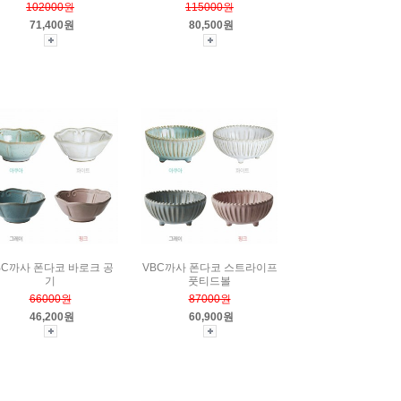
102000원
115000원
71,400원
80,500원
BC까사 폰다코 바로크 공
VBC까사 폰다코 스트라이프
기
풋티드볼
66000원
87000원
46,200원
60,900원