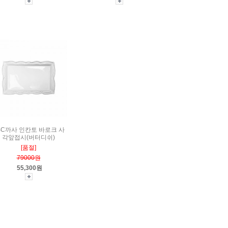
BC까사 인칸토 바로크 사
각앞접시(버터디쉬)
[품절]
79000원
55,300원