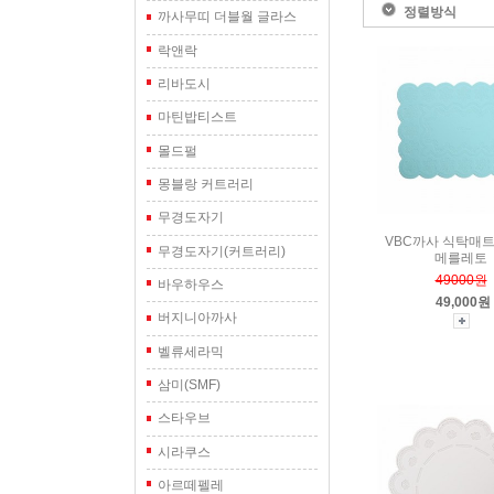
정렬방식
까사무띠 더블월 글라스
락앤락
리바도시
마틴밥티스트
몰드펄
몽블랑 커트러리
무경도자기
VBC까사 식탁매트
무경도자기(커트러리)
메를레토
49000원
바우하우스
49,000원
버지니아까사
벨류세라믹
삼미(SMF)
스타우브
시라쿠스
아르떼펠레