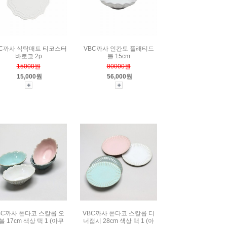
BC까사 식탁매트 티코스터
VBC까사 인칸토 플래티드
바로코 2p
볼 15cm
15000원
80000원
15,000원
56,000원
BC까사 폰다코 스칼롭 오
VBC까사 폰다코 스칼롭 디
볼 17cm 색상 택 1 (아쿠
너접시 28cm 색상 택 1 (아