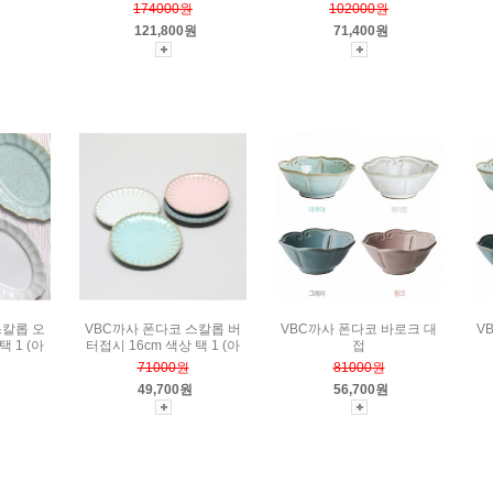
174000원
102000원
원
121,800원
71,400원
스칼롭 오
VBC까사 폰다코 스칼롭 버
VBC까사 폰다코 바로크 대
V
택 1 (아
터접시 16cm 색상 택 1 (아
접
71000원
81000원
49,700원
56,700원