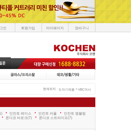
그인
회원가입
마이페이지
장바구니
현재위치 :
>
도자기제품
VBC까사
1)
인칸토 레이스
인칸토 러플
인칸토 엠블럼
폰다코 바로크
(7)
폰다코 스트라이프
(7)