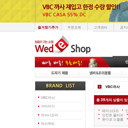
즐겨찾기추가
주문조회
고객센터
공지
VBC까사
VBC까사
39
총
개의 상품이 있
가마지기
레이스
(12)
까사니도마
인칸토 올리브
폰다코 스캘롭
까사무띠