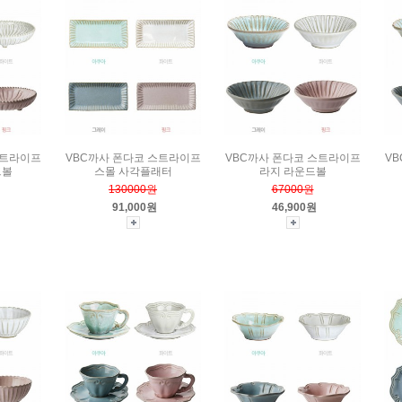
스트라이프
VBC까사 폰다코 스트라이프
VBC까사 폰다코 스트라이프
V
드볼
스몰 사각플래터
라지 라운드볼
130000원
67000원
91,000원
46,900원