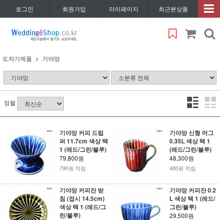
로그인
회원가입
마이페이지
최근본상품
도자기제품
기야망
정렬
기야망 커피 드립
기야망 신형 머그
퍼 11.7cm 색상 택
0.35L 색상 택 1
1 (레드/그린/블루)
(레드/그린/블루)
79,800원
48,300원
790원 적립
480원 적립
기야망 커피잔 받
기야망 커피잔 0.2
침 (접시 14.5cm)
L 색상 택 1 (레드/
색상 택 1 (레드/그
그린/블루)
린/블루)
29,500원