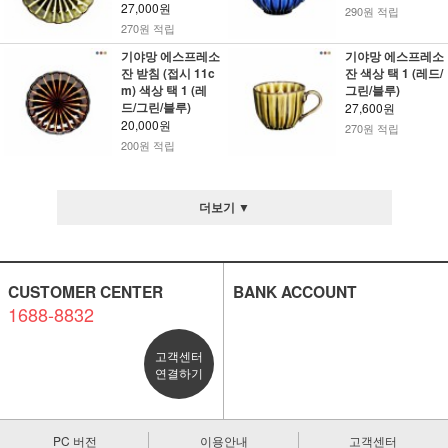
27,000원
290원 적립
270원 적립
기야망 에스프레소
기야망 에스프레소
잔 받침 (접시 11c
잔 색상 택 1 (레드/
m) 색상 택 1 (레
그린/블루)
드/그린/블루)
27,600원
20,000원
270원 적립
200원 적립
더보기 ▼
CUSTOMER CENTER
BANK ACCOUNT
1688-8832
고객센터
연결하기
PC 버전
이용안내
고객센터