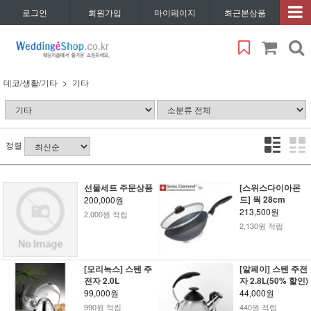
로그인
회원가입
마이페이지
최근본상품
데코/생활/기타
기타
정렬
선물세트 주문상품
[스위스다이아몬
드] 웍 28cm
200,000원
213,500원
2,000원 적립
2,130원 적립
[모리녹스] 스텐 주
[알페이] 스텐 주전
전자 2.0L
자 2.8L(50% 할인)
99,000원
44,000원
990원 적립
440원 적립