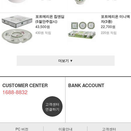
포트메리온 칩앤딥
포트메리온 미니액
(5절안주접시)
자(3종)
43,500원
22,700원
430원 적립
220원 적립
더보기 ▼
CUSTOMER CENTER
BANK ACCOUNT
1688-8832
고객센터
연결하기
PC 버전
이용안내
고객센터