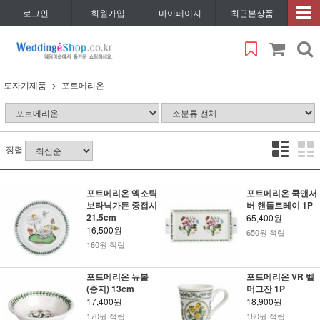
로그인
회원가입
마이페이지
최근본상품
도자기제품
포트메리온
정렬
포트메리온 엑소틱
포트메리온 쿡앤서
보타닉가든 중접시
버 핸들트레이 1P
21.5cm
65,400원
16,500원
650원 적립
160원 적립
포트메리온 뉴볼
포트메리온 VR 벨
(종지) 13cm
머그잔 1P
17,400원
18,900원
170원 적립
180원 적립