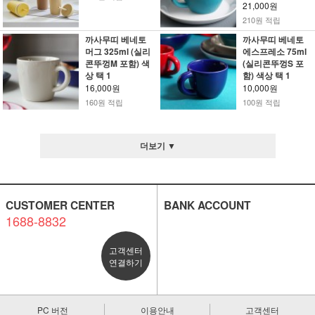
21,000원
210원 적립
까사무띠 베네토
까사무띠 베네토
머그 325ml (실리
에스프레소 75ml
콘뚜껑M 포함) 색
(실리콘뚜껑S 포
상 택 1
함) 색상 택 1
16,000원
10,000원
160원 적립
100원 적립
더보기 ▼
CUSTOMER CENTER
BANK ACCOUNT
1688-8832
고객센터
연결하기
PC 버전
이용안내
고객센터