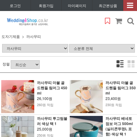
로그인
회원가입
마이페이지
최근본상품
도자기제품
까사무띠
정렬
까사무띠 마블 골
까사무띠 마블 골
드핸들 림머그 450
드핸들 림머그 350
ml
ml
26,100원
23,400원
260원 적립
230원 적립
까사무띠 투고텀블
까사무띠 베네토
러 색상 택 1
점보 머그 500ml
(실리콘뚜껑L 포
25,000원
함) 색상 택 1
250원 적립