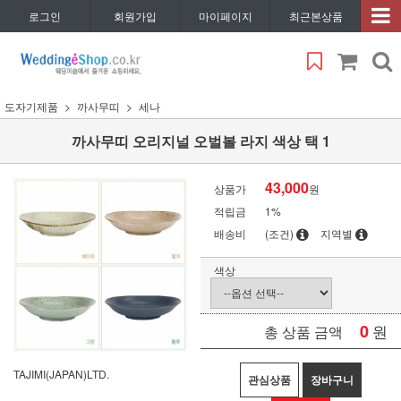
로그인
회원가입
마이페이지
최근본상품
도자기제품
까사무띠
세나
까사무띠 오리지널 오벌볼 라지 색상 택 1
43,000
상품가
원
적립금
1%
배송비
(조건)
지역별
색상
0
원
총 상품 금액
TAJIMI(JAPAN)LTD.
관심상품
장바구니