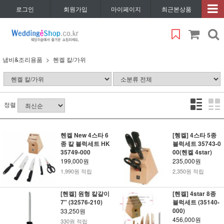
로그인
회원가입
마이페이지
최근본상품
냄비&조리용품
헨켈 칼/가위
정렬
헨켈 New 4스타 6
[헹켈] 4스타 5종
종 칼 블럭세트 HK
블럭세트 35743-0
35749-000
00(헨켈 4star)
199,000원
235,000원
1,990원 적립
2,350원 적립
[헨켈] 원형 칼갈이
[헨켈] 4star 8종
7" (32576-210)
블럭세트 (35140-
000)
33,250원
456,000원
330원 적립