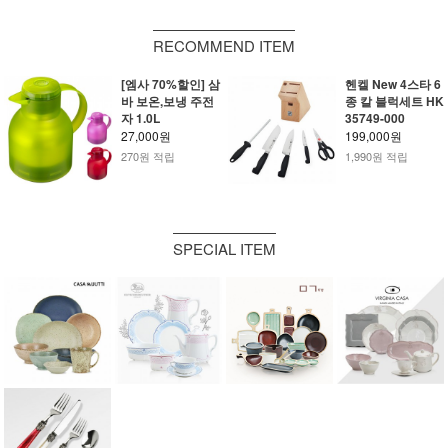
RECOMMEND ITEM
[엠사 70%할인] 삼
헨켈 New 4스타 6
바 보온,보냉 주전
종 칼 블럭세트 HK
자 1.0L
35749-000
27,000원
199,000원
270원 적립
1,990원 적립
SPECIAL ITEM