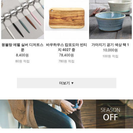
몽블랑 에펠 실버 디저트스
바우하우스 캄포도마 빈티
가마지기 공기 색상 택 1
푼
지 4027 중
10,000원
8,400원
78,400원
100원 적립
80원 적립
780원 적립
더보기 ▼