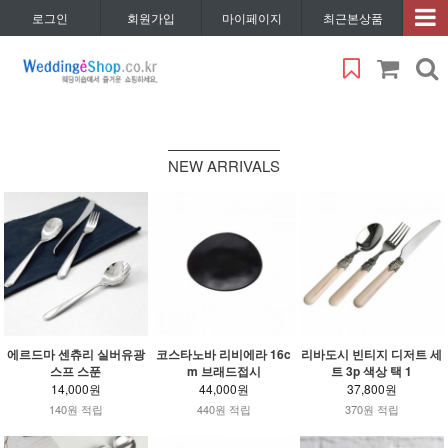
로그인
회원가입
마이페이지
최근본상품
NEW ARRIVALS
에르드마 센츄리 실버유광
코스타노바 리비에라 16c
리바도시 빈티지 디저트 세
스프 스푼
m 브래드접시
트 3p 색상 택 1
14,000원
44,000원
37,800원
140원 적립
440원 적립
370원 적립