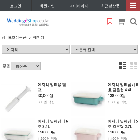
로그인
회원가입
마이페이지
최근본상품
냄비&조리용품
에지리
정렬
에지리 밀폐용 펌
에지리 밀페냄비 6
프
호 깊은형 4.4L
30,000원
138,000원
300원 적립
1,380원 적립
에지리 밀폐냄비 6
에지리 밀페냄비 5
호 3.1L
호 깊은형 2.7L
128,000원
118,000원
1,280원 적립
1,180원 적립