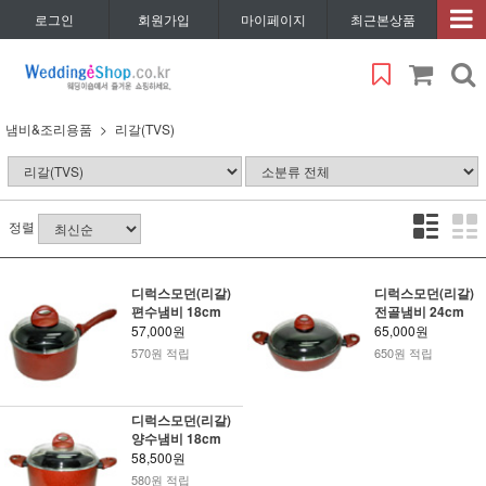
로그인
회원가입
마이페이지
최근본상품
냄비&조리용품
리갈(TVS)
정렬
디럭스모던(리갈)
디럭스모던(리갈)
편수냄비 18cm
전골냄비 24cm
57,000원
65,000원
570원 적립
650원 적립
디럭스모던(리갈)
양수냄비 18cm
58,500원
580원 적립