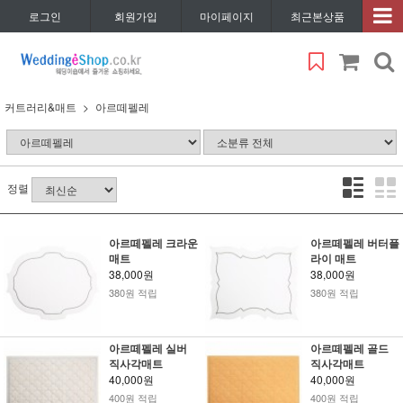
로그인
회원가입
마이페이지
최근본상품
커트러리&매트
아르떼펠레
정렬
아르떼펠레 크라운
아르떼펠레 버터플
매트
라이 매트
38,000원
38,000원
380원 적립
380원 적립
아르떼펠레 실버
아르떼펠레 골드
직사각매트
직사각매트
40,000원
40,000원
400원 적립
400원 적립