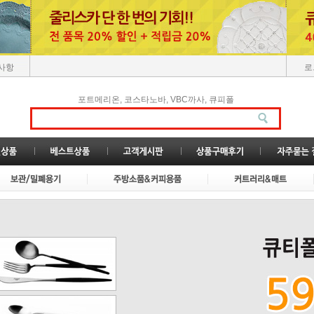
사항
로
,
,
,
포트메리온
코스타노바
VBC까사
큐피폴