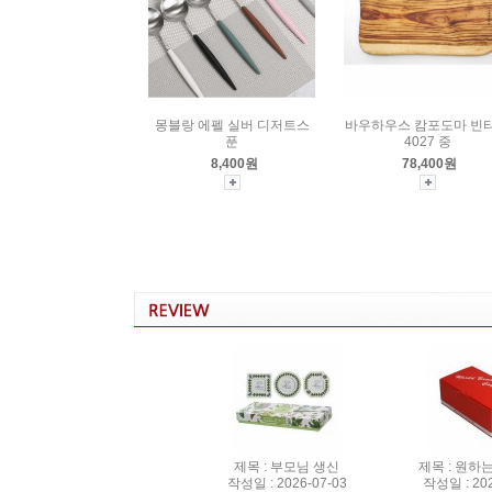
몽블랑 에펠 실버 디저트스
바우하우스 캄포도마 빈
푼
4027 중
8,400원
78,400원
제목 : 부모님 생신
제목 : 원
작성일 : 2026-07-03
작성일 : 202