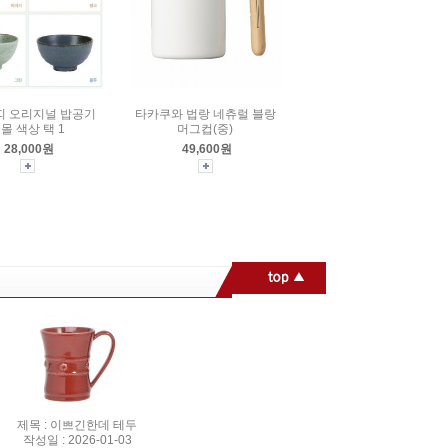
띠 오리지널 밥공기
타카쿠와 법랑 네츄럴 블랑
몰 색상 택 1
머그컵(중)
28,000원
49,600원
제목 : 이쁘긴한데 테두
작성일 : 2026-01-03