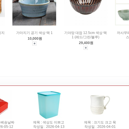
티지
가마지기 공기 색상 택 1
기야망 대접 12.5cm 색상 택
까사무
1 (레드/그린/블루)
스
10,000원
29,400원
하는베송날짜
제목 : 색상도 이쁘고
제목 : 크기도 크고 묵
6-05-12
작성일 : 2026-04-13
작성일 : 2026-04-01