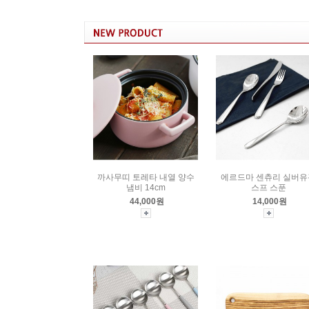
까사무띠 토레타 내열 양수
에르드마 센츄리 실버유
냄비 14cm
스프 스푼
44,000원
14,000원