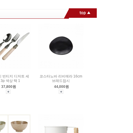
 빈티지 디저트 세
코스타노바 리비에라 16cm
 3p 색상 택 1
브래드접시
37,800원
44,000원