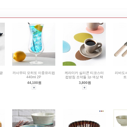
광
까사무띠 모히또 이중유리컵
케라미카 실리콘 티코스터
리바도시
440ml 2P
컵받침 조약돌 1p 색상 택
트
44,100원
3,800원