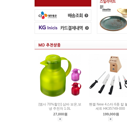
[엠사 70%할인] 삼바 보온,보
헨켈 New 4스타 6종 칼 
냉 주전자 1.0L
세트 HK35749-000
27,000원
199,000원