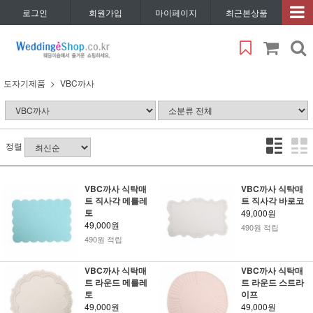
로그인
회원가입
마이페이지
최근본상품
도자기제품
VBC까사
정렬
VBC까사 식탁매
VBC까사 식탁매
트 직사각 메를레
트 직사각 바로코
토
49,000원
49,000원
490원 적립
490원 적립
VBC까사 식탁매
VBC까사 식탁매
트 라운드 메를레
트 라운드 스트라
토
이프
49,000원
49,000원