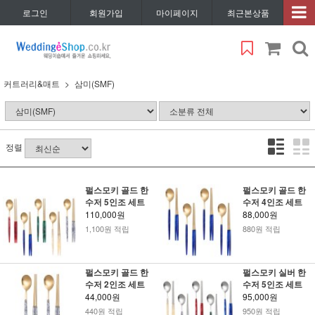
로그인
회원가입
마이페이지
최근본상품
커트러리&매트
삼미(SMF)
정렬
펄스모키 골드 한
펄스모키 골드 한
수저 5인조 세트
수저 4인조 세트
110,000원
88,000원
1,100원 적립
880원 적립
펄스모키 골드 한
펄스모키 실버 한
수저 2인조 세트
수저 5인조 세트
44,000원
95,000원
440원 적립
950원 적립