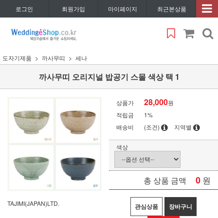
로그인
회원가입
마이페이지
최근본상품
도자기제품
까사무띠
세나
까사무띠 오리지널 밥공기 스몰 색상 택 1
28,000
상품가
원
적립금
1%
배송비
(조건)
지역별
색상
0
원
총 상품 금액
TAJIMI(JAPAN)LTD.
관심상품
장바구니