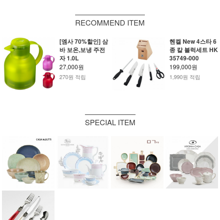
RECOMMEND ITEM
[엠사 70%할인] 삼
헨켈 New 4스타 6
바 보온,보냉 주전
종 칼 블럭세트 HK
자 1.0L
35749-000
27,000원
199,000원
270원 적립
1,990원 적립
SPECIAL ITEM