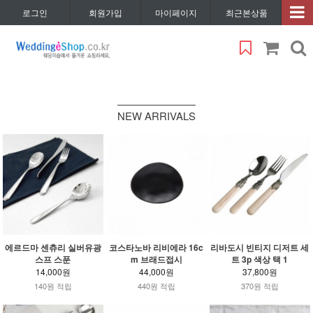
로그인
회원가입
마이페이지
최근본상품
NEW ARRIVALS
에르드마 센츄리 실버유광
코스타노바 리비에라 16c
리바도시 빈티지 디저트 세
스프 스푼
m 브래드접시
트 3p 색상 택 1
14,000원
44,000원
37,800원
140원 적립
440원 적립
370원 적립