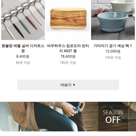
몽블랑 에펠 실버 디저트스
바우하우스 캄포도마 빈티
가마지기 공기 색상 택 1
푼
지 4027 중
10,000원
8,400원
78,400원
100원 적립
80원 적립
780원 적립
더보기 ▼