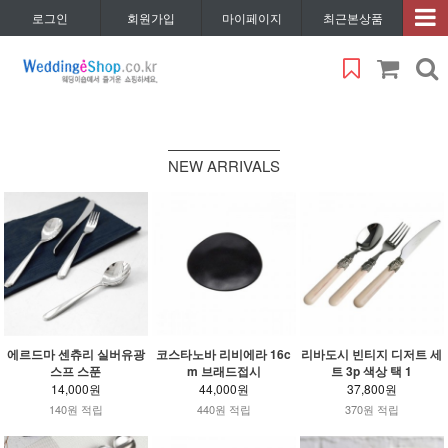
로그인
회원가입
마이페이지
최근본상품
NEW ARRIVALS
에르드마 센츄리 실버유광
코스타노바 리비에라 16c
리바도시 빈티지 디저트 세
스프 스푼
m 브래드접시
트 3p 색상 택 1
14,000원
44,000원
37,800원
140원 적립
440원 적립
370원 적립