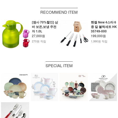
RECOMMEND ITEM
[엠사 70%할인] 삼
헨켈 New 4스타 6
바 보온,보냉 주전
종 칼 블럭세트 HK
자 1.0L
35749-000
27,000원
199,000원
270원 적립
1,990원 적립
SPECIAL ITEM