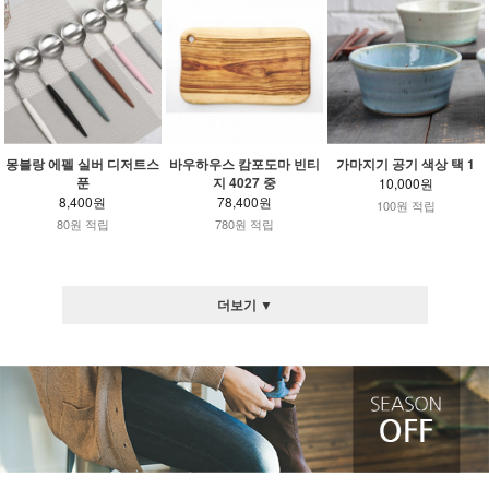
몽블랑 에펠 실버 디저트스
바우하우스 캄포도마 빈티
가마지기 공기 색상 택 1
푼
지 4027 중
10,000원
8,400원
78,400원
100원 적립
80원 적립
780원 적립
더보기 ▼