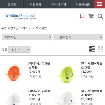
로그인
회원가입
마이페이지
최근본상품
수입 주방소품/조리도구
잭디자인
정렬
[잭디자인]야채볼
[잭디자인]야채볼
소 주황
소 그린
13,000원
13,000원
130원 적립
130원 적립
[잭디자인]야채볼
[잭디자인]야채볼
소 화이트
대 화이트
13,000원
19,000원
130원 적립
190원 적립