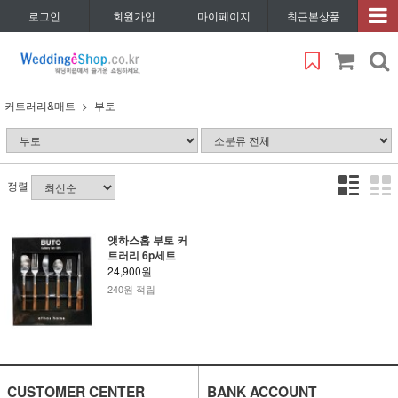
로그인
회원가입
마이페이지
최근본상품
커트러리&매트
부토
정렬
앳하스홈 부토 커
트러리 6p세트
24,900원
240원 적립
CUSTOMER CENTER
BANK ACCOUNT